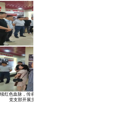
党节｜赓续红色血脉，传承长征精神——滁州市门窗幕墙协会
党支部开展主题党日活动